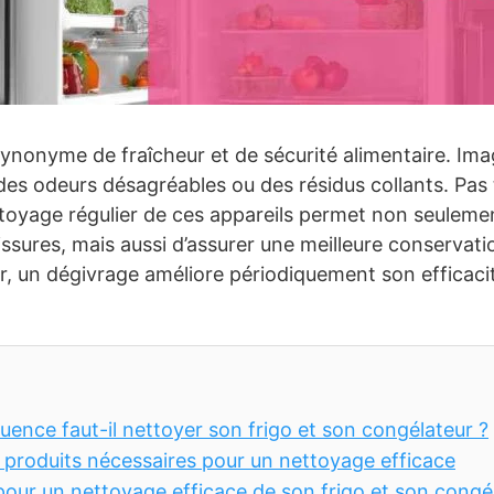
synonyme de fraîcheur et de sécurité alimentaire. Ima
 des odeurs désagréables ou des résidus collants. Pas 
ttoyage régulier de ces appareils permet non seulement
issures, mais aussi d’assurer une meilleure conservati
, un dégivrage améliore périodiquement son efficaci
quence faut-il nettoyer son frigo et son congélateur ?
t produits nécessaires pour un nettoyage efficace
pour un nettoyage efficace de son frigo et son congé