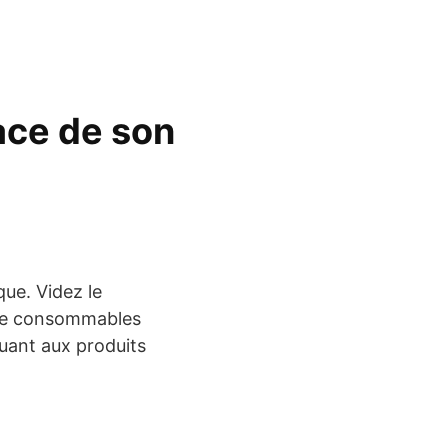
ace de son
que. Videz le
core consommables
uant aux produits