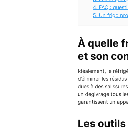
4.
FAQ : questi
5.
Un frigo pr
À quelle f
et son co
Idéalement, le réfri
d’éliminer les résidu
dues à des salissures
un dégivrage tous les
garantissent un appar
Les outils