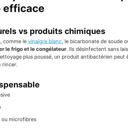
 efficace
urels vs produits chimiques
ls, comme le
vinaigre blanc,
le bicarbonate de soude ou
r le frigo et le congélateur
. Ils désinfectent sans lai
ttoyage plus poussé, un produit antibactérien peut êtr
 rincer.
ispensable
sive
e
 ou microfibres