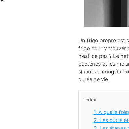
Un frigo propre est 
frigo pour y trouver
n’est-ce pas ? Le ne
bactéries et les mois
Quant au congélateur
durée de vie.
Index
1.
À quelle fré
2.
Les outils e
3.
Les étapes 